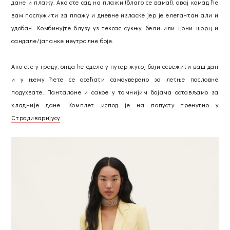
дане и плажу. Ако сте сад на плажи (благо се вама!), овај комад ће
вам послужити за плажу и дневне изласке јер је елегантан али и
удобан. Комбинујте блузу уз тексас сукњу, бели или црни шорц и
сандале/јапанке неутралне боје.
Ако сте у граду, онда ће одело у путер жутој боји освежити ваш дан
и у њему ћете се осећати самоуверено за летње пословне
подухвате. Панталоне и сакое у тамнијим бојама остављамо за
хладније дане. Комплет испод је на попусту тренутно у
Страдиваријусу
.