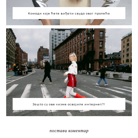
Комади које ћете виђати свуда овог пролећа
Зашто су ове чизме освојиле интернет?!
постави коментар