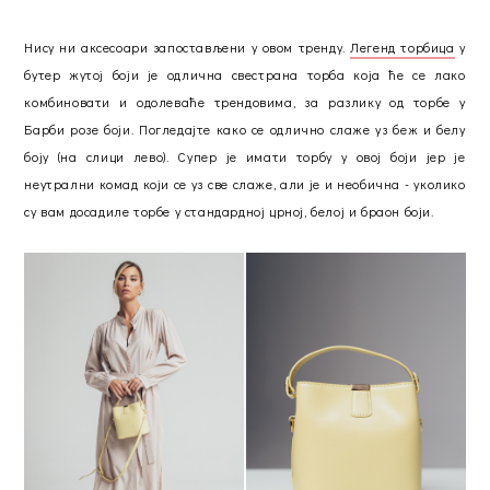
Нису ни аксесоари запостављени у овом тренду.
Легенд торбица
у
бутер жутој боји је одлична свестрана торба која ће се лако
комбиновати и одолеваће трендовима, за разлику од торбе у
Барби розе боји. Погледајте како се одлично слаже уз беж и белу
боју (на слици лево). Супер је имати торбу у овој боји јер је
неутрални комад који се уз све слаже, али је и необична - уколико
су вам досадиле торбе у стандардној црној, белој и браон боји.