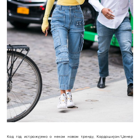
Кад год истражујемо о неком новом тренду, Кардашијан/Џенер