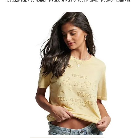
Страдиваријус модел је такође на попусту и цена је само 400дин!!!