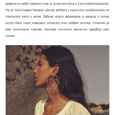
девојке су међу првима које су усликане баш у тим комбинацијама.
Па је тако модел Кендал Џенер виђена у одличној комбинацији за
прелазак лета у јесен. Дубоке карго фармерке и мајица у путер
жутој боји чине савршен опуштен али сређен изглед. Спојила је
два популарна тренда. Њихови стилисти врхунски одрађују свој
посао.