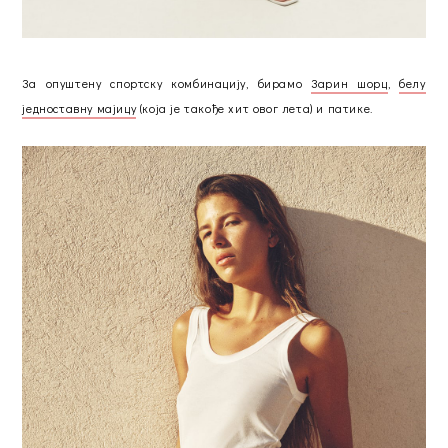
За опуштену спортску комбинацију, бирамо
Зарин шорц
,
белу
једноставну мајицу
(која је такође хит овог лета) и патике.