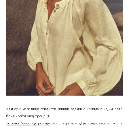
Али су и Зевалице стилисти нашли одличне комаде с којим ћете
бриљирати овај тренд. ;)
Зарина блуза од рамије
(на слици изнад) је савршена за топле