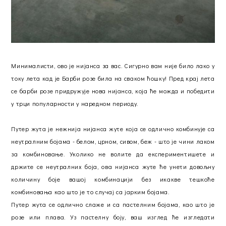
Минималисти, ово је нијанса за вас. Сигурно вам није било лако у
току лета кад је Барби розе била на сваком ћошку! Пред крај лета
се барби розе придружује нова нијанса, која ће можда и победити
у трци популарности у наредном периоду.
Путер жута је нежнија нијанса жуте која се одлично комбинује са
неутралним бојама - белом, црном, сивом, беж - што је чини лаком
за комбиновање. Уколико не волите да експериментишете и
држите се неутралних боја, ова нијанса жутe ће унети довољну
количину боје вашој комбинацији без икакве тешкоће
комбиновања као што је то случај са јарким бојама.
Путер жута се одлично слаже и са пастелним бојама, као што је
розе или плава. Уз пастелну боју, ваш изглед ће изгледати