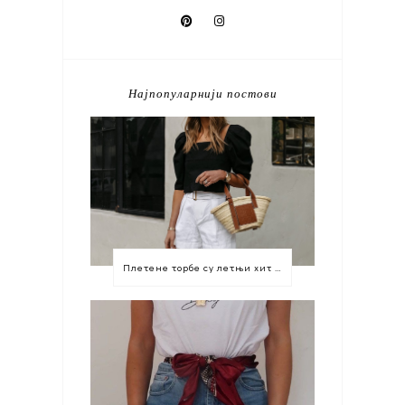
Најпопуларнији постови
Плетене торбе су летњи хит који морате имати