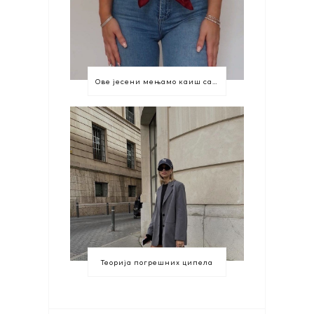
Ове јесени мењамо каиш са марамом
Теорија погрешних ципела