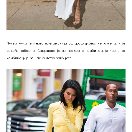
Путер жута је много елегантнија од традиционалне жутe, али је
такође забавна. Савршена је за пословне комбинације као и за
комбинације за касно лето/рану јесен.