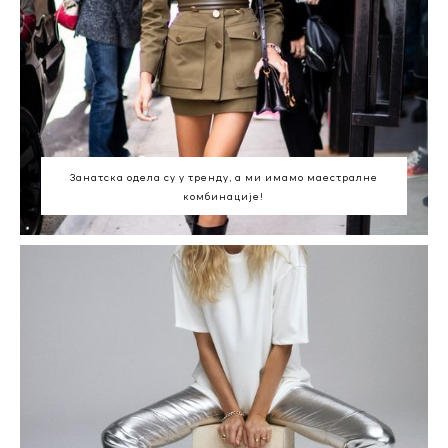
Занатска одела су у тренду, а ми имамо маестралне
комбинације!