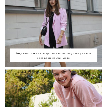
Бициклистичке су се вратиле на велику сцену - ево и
како да их комбинујете