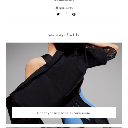
0 comments
фитнес
IN
you may also like
Спорт улази у воде високе моде