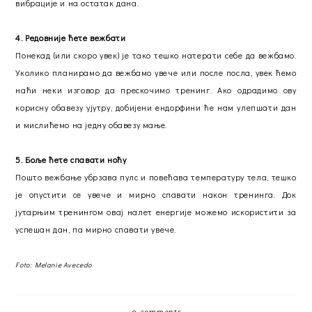
вибрације и на остатак дана.
4. Редовније ћете вежбати
Понекад (или скоро увек) је тако тешко натерати себе да вежбамо.
Уколико планирамо да вежбамо увече или после посла, увек ћемо
наћи неки изговор да прескочимо тренинг. Ако одрадимо ову
корисну обавезу ујутру, добијени ендорфини ће нам улепшати дан
и мислићемо на једну обавезу мање.
5. Боље ћете спавати ноћу
Пошто вежбање убрзава пулс и повећава температуру тела, тешко
је опустити се увече и мирно спавати након тренинга. Док
јутарњим тренингом овај налет енергије можемо искористити за
успешан дан, па мирно спавати увече.
Foto: Melanie Avecedo