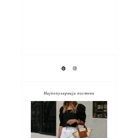
Најпопуларнији постови