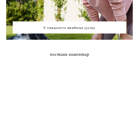
5 предности вежбања ујутру
постави коментар