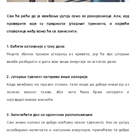
Сви ће рећи да је вежбање ујутру само за ранораниоце. Али, кад
проверите које су предности јутарњег тренинга, и највеће
спавалице међу вама ће се замислити.
1. Бићете активнији у току дана
Реците збогом тромом устајању из кревета, јер ће вас јутарње
вежбе разбудити и дати вам више енергије за остатак дана.
2. Јутарњи тренинг сагорева више калорија
Када вежбамо на празан стомак, тело мора да добије енергију из
залиха масног ткива, због чега ћемо брже сагорети и
најтврдоглавије масноће.
3. Започећете дан са одличним расположењем
Сви знамо колико се добро осећамо након тренинга. Ако се ујутру
ослободимо напетости и напунимо енергијом, пренећемо те добре