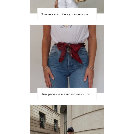
Плетене торбе су летњи хит који морате имати
Ове јесени мењамо каиш са марамом