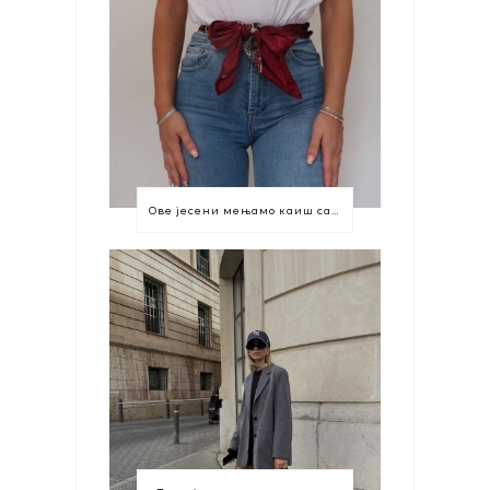
Ове јесени мењамо каиш са марамом