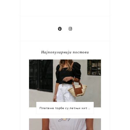
Најпопуларнији постови
Плетене торбе су летњи хит који морате имати