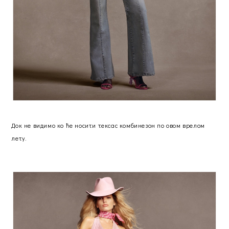
Док не видимо ко ће носити тексас комбинезон по овом врелом
лету.