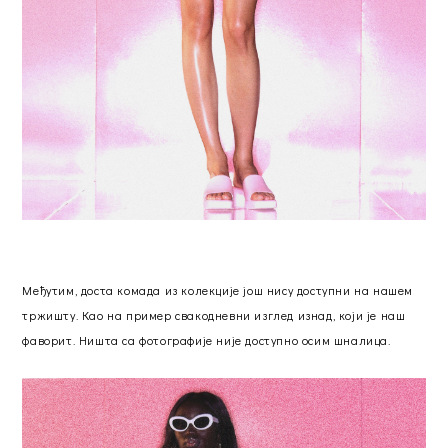
Међутим, доста комада из колекције још нису доступни на нашем
тржишту. Као на пример свакодневни изглед изнад, који је наш
фаворит. Ништа са фотографије није доступно осим шналица.