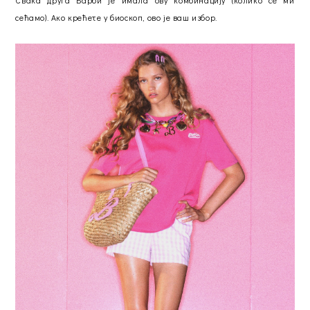
Свака друга Барби је имала ову комбинацију (колико се ми
сећамо). Ако крећете у биоскоп, ово је ваш избор.