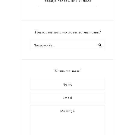
Теорија погрешних ципела
Тражите нешто ново за читање?
Пишите нам!