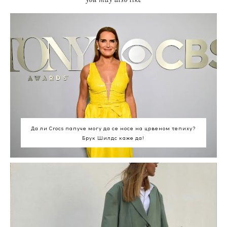
you may also like
Да ли Crocs папуче могу да се носе на црвеном тепиху?
Брук Шилдс каже да!