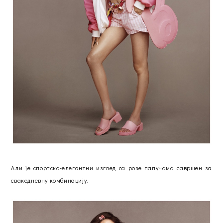
Али је спортско-елегантни изглед са розе папучама савршен за
свакодневну комбинацију.