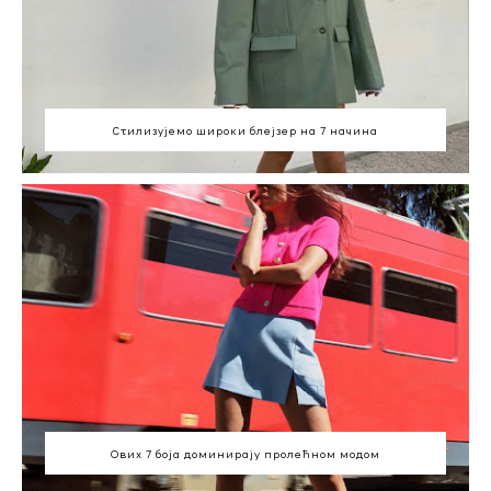
Стилизујемо широки блејзер на 7 начина
Ових 7 боја доминирају пролећном модом