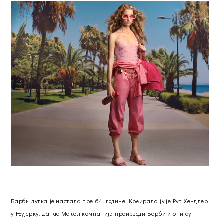
Барби лутка је настала пре 64. године. Креирала ју је Рут Хендлер
у Њујорку. Данас Мател компанија производи Барби и они су