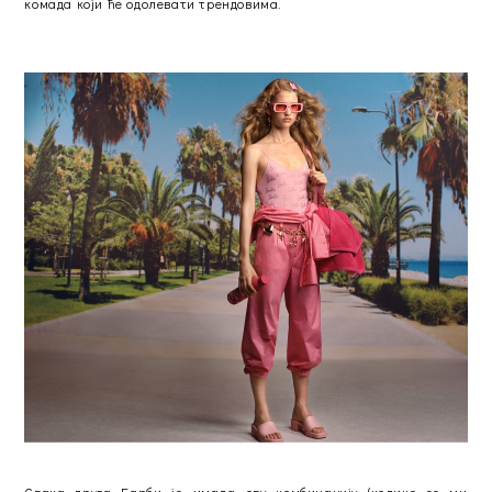
комада који ће одолевати трендовима.