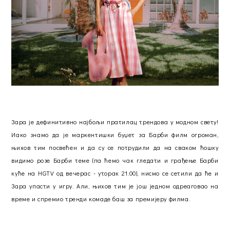
Зара је дефинитивно најбољи пратилац трендова у модном свету!
Иако знамо да је маркентишки буџет за Барби филм огроман,
њихов тим посвећен и да су се потрудили да на сваком ћошку
видимо розе Барби теме (па ћемо чак гледати и грађење Барби
куће на HGTV од вечерас - уторак 21.00), нисмо се сетили да ће и
Зара упасти у игру. Али, њихов тим је још једном одреаговао на
време и спремио тренди комаде баш за премијеру филма.