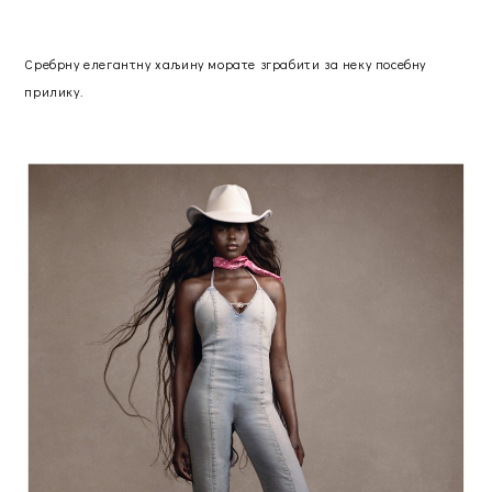
Сребрну елегантну хаљину морате зграбити за неку посебну
прилику.