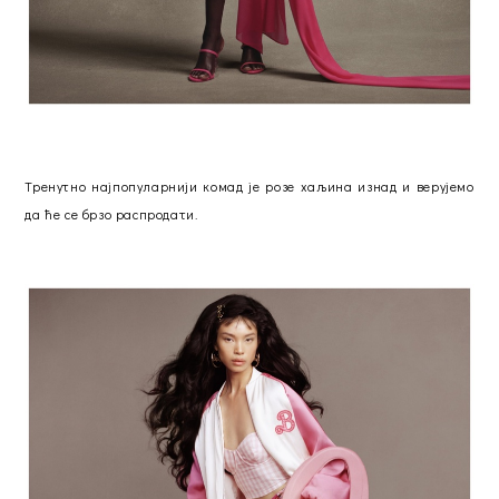
Тренутно најпопуларнији комад је розе хаљина изнад и верујемо
да ће се брзо распродати.