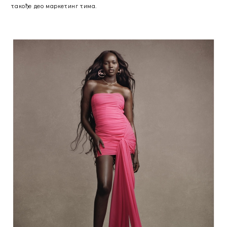
такође део маркетинг тима.