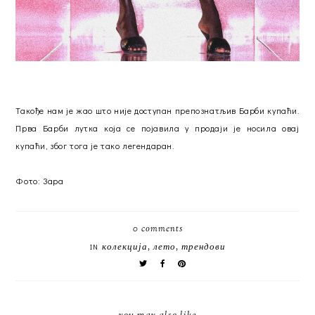
Такође нам је жао што није доступан препознатљив Барби купаћи.
Прва Барби лутка која се појавила у продаји је носила овај
купаћи, због тога је тако легендаран.
Фото: Зара
0 comments
колекција
,
лето
,
трендови
IN