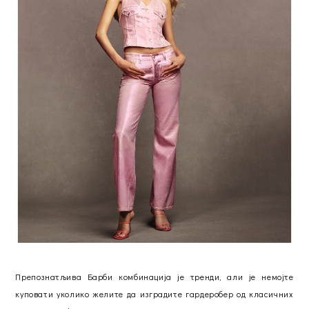
Препознатљива Барби комбинација је тренди, али је немојте
куповати уколико желите да изградите гардеробер од класичних