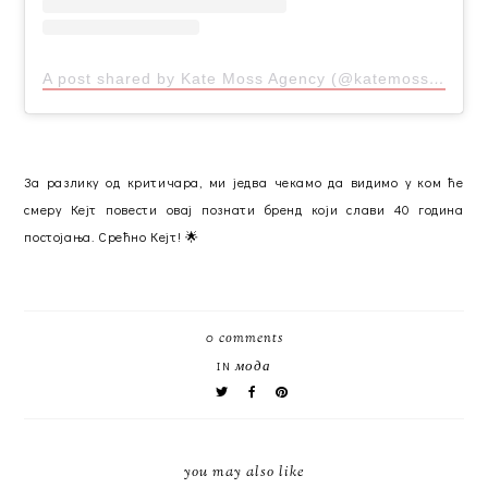
A post shared by Kate Moss Agency (@katemossagency)
За разлику од критичара, ми једва чекамо да видимо у ком ће
смеру Кејт повести овај познати бренд који слави 40 година
постојања. Срећно Кејт! 🌟
0 comments
мода
IN
you may also like