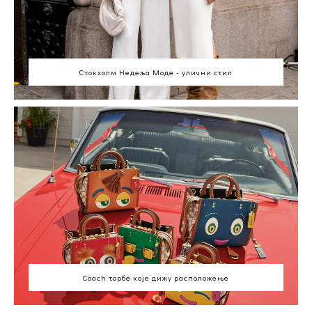
Стокхолм Недеља Моде - улични стил
Coach торбе које дижу расположење