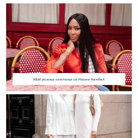
Х&М јесења кампања са Наоми Кембел