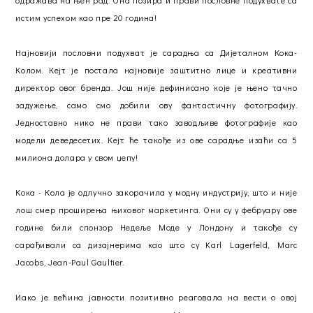
одражава на њен рад. Она позира и прави пословне подухвате са
истим успехом као пре 20 година!
Најновији пословни подухват је сарадња са Дијеталном Кока-
Колом. Кејт је постала најновије заштитно лице и креативни
директор овог бренда. Још није дефинисано које је њено тачно
задужење, само смо добили ову фантастичну фотографију.
Једноставно нико не прави тако заводљиве фотографије као
модели деведесетих. Кејт ће такође из ове сарадње изаћи са 5
милиона долара у свом џепу!
Кока - Кола је одлучно закорачила у модну индустрију, што и није
лош смер проширења њиховог маркетинга. Они су у фебруару ове
године били спонзор Недеље Моде у Лондону и такође су
сарађивали са дизајнерима као што су Karl Lagerfeld, Marc
Jacobs, Jean-Paul Gaultier.
Иако је већина јавности позитивно реаговала на вести о овој