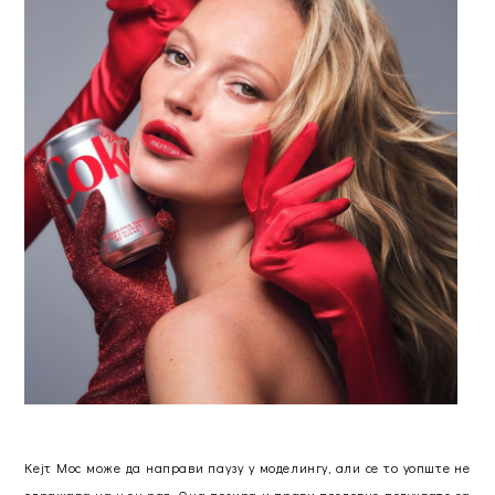
Кејт Мос може да направи паузу у моделингу, али се то уопште не