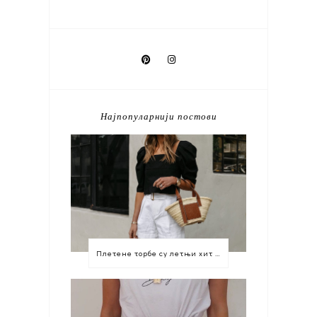
Најпопуларнији постови
Плетене торбе су летњи хит који морате имати