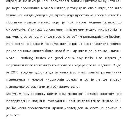
сарадњи, некима је ипак засметала. Многи критичари су истакли
да Кејт промовише мршав изглед у току целе своје каријере што
утиче на младе девојке да преузимају драстичне кораке како би
постигле мршав изглед који је чак многе моделе довело до
анорексије. У складу са оваквим мишљењем модна индустрија је
одлучила да запосли више модела са већим конфекцијским бројем.
Кејт ретко кад даје интервјуе, али је раних двехиљадитих година
рекла да нема ништа боље него бити мршав и да је то њен лични
мото - Nothing tastes as good as skinny feels. Ова изјава је
наравно изазвала гомилу контроверзи које је прате и данас. Онда
је 2018. године додала да је лепо што има толико различитих
манекенки у модној индустрији данас, и да је лепше видети
манекенке са различитим облицима тела.
Међутим, ову сарадњу критичари мршавог изгледа схватају као
потврду да ни модна индустрија ни Кејт не деле такво мишљење и
да ће ипак промовисати мршав изглед док их опет не притисне
јавност.