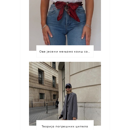
Ове јесени мењамо каиш са марамом
Теорија погрешних ципела