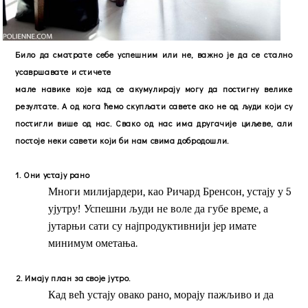
Било да сматрате себе успешним или не, важно је да се стално
усавршавате и стичете
мале навике које кад се акумулирају могу да постигну велике
резултате. А од кога ћемо скупљати савете ако не од људи који су
постигли више од нас. Свако од нас има другачије циљеве, али
постоје неки савети који би нам свима добродошли.
1. Они устају рано
Многи милијардери, као Ричард Бренсон, устају у 5
ујутру! Успешни људи не воле да губе време, а
јутарњи сати су најпродуктивнији јер имате
минимум ометања.
2.
Имају план за своје јутро.
Кад већ устају овако рано, морају пажљиво и да