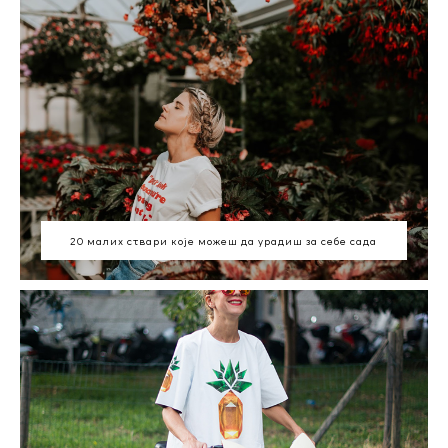
20 малих ствари које можеш да урадиш за себе сада