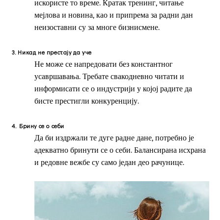
искористе то време. Кратак тренинг, читање
мејлова и новина, као и припрема за радни дан
неизоставни су за многе бизнисмене.
3.
Никад не престају да уче
Не може се напредовати без константног
усавршавања. Требате свакодневно читати и
информисати се о индустрији у којој радите да
бисте престигли конкуренцију.
4.
Брину се о себи
Да би издржали те дуге радне дане, потребно је
адекватно бринути се о себи. Балансирана исхрана
и редовне вежбе су само један део рачунице.