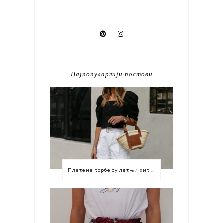
Најпопуларнији постови
Плетене торбе су летњи хит који морате имати