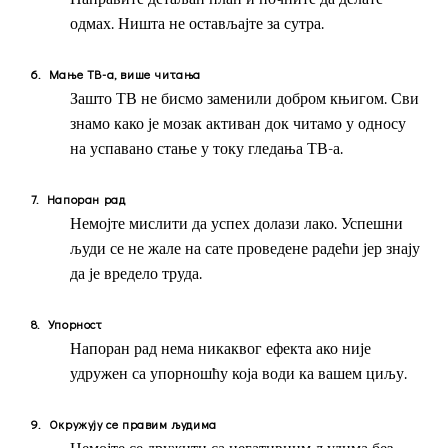
одмах. Ништа не остављајте за сутра.
6.
Мање ТВ-а, више читања
Зашто ТВ не бисмо заменили добром књигом. Сви
знамо како је мозак активан док читамо у односу
на успавано стање у току гледања ТВ-а.
7.
Напоран рад
Немојте мислити да успех долази лако. Успешни
људи се не жале на сате проведене радећи јер знају
да је вредело труда.
8.
Упорност
Напоран рад нема никаквог ефекта ако није
удружен са упорношћу која води ка вашем циљу.
9.
Окружују се правим људима