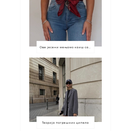
Ове јесени мењамо каиш са марамом
Теорија погрешних ципела