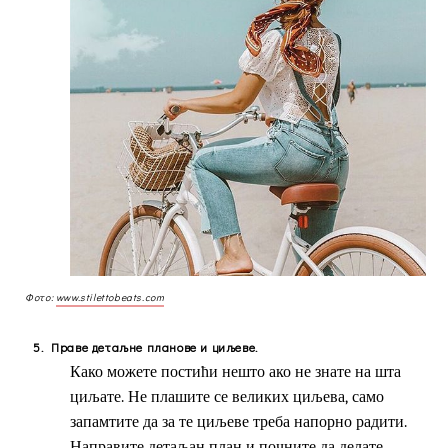
Фото:
www.stilettobeats.com
5.
Праве детаљне планове и циљеве.
Како можете постићи нешто ако не знате на шта
циљате. Не плашите се великих циљева, само
запамтите да за те циљеве треба напорно радити.
Направите детаљан план и почните да делате