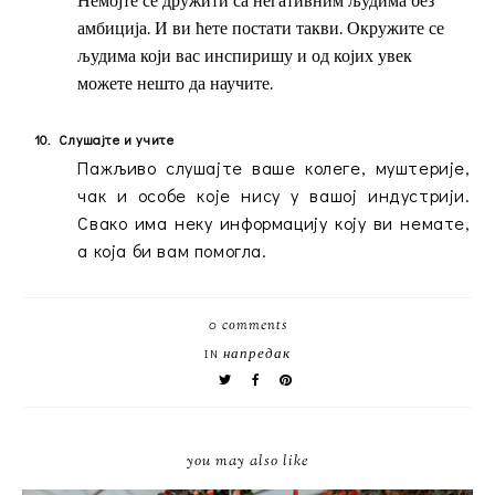
Немојте се дружити са негативним људима без
амбиција. И ви ћете постати такви. Окружите се
људима који вас инспиришу и од којих увек
можете нешто да научите.
10.
Слушајте и учите
Пажљиво слушајте ваше колеге, муштерије,
чак и особе које нису у вашој индустрији.
Свако има неку информацију коју ви немате,
а која би вам помогла.
0 comments
напредак
IN
you may also like