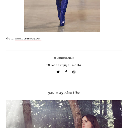
Фото:
www.gorunway.com
0 comments
колекције
,
мода
IN
you may also like