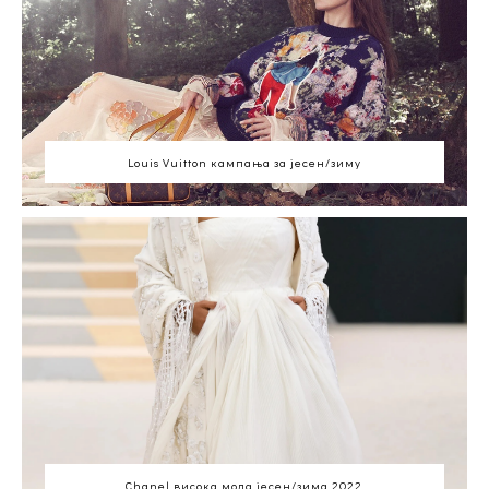
Louis Vuitton кампања за јесен/зиму
Chanel висока мода јесен/зима 2022