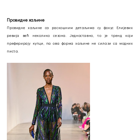
Провидне хаљине
Провидне хаљине са раскошним детаљима су фокус Елијевих
ревија већ неколико сезона. Једноставно, то је тренд који
преферирају купци, па ова форма хаљине не силази са модних
писта.