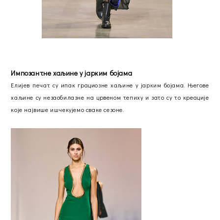
Импозантне хаљине у јарким бојама
Елијев печат су ипак грациозне хаљине у јарким бојама. Његове
хаљине су незаобилазне на црвеном тепиху и зато су то креације
које највише ишчекујемо сваке сезоне.