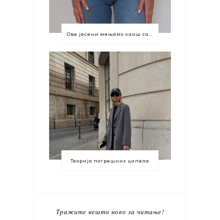
Ове јесени мењамо каиш са марамом
Теорија погрешних ципела
Тражите нешто ново за читање?