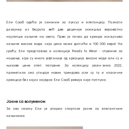
Ели Сааб одећа је синоним за луксуз и елеганцију. Познати
дизајнер из Бејрута већ две деценије осмишља вероватно
најлепше хаљине на свету. Прво је почео да креира искључиво
хаљине високе моде, чија цена може достићи и 100 000 евра! На
срећу, Ели представља и колекције Ready to Wear - спремне за
ношење, које су много јефтиније од креација високе моде али су и
њихове цене опет папрене. За колекцију јесен-зима 2022,
приметили смо утицаје нових трендова али су ту и класичне
креације без којих ниједна Ели Сааб ревија није потпуна.
Јакне са волуменом
За ову сезону Ели је упарио спортске јакне са елегантним
хаљинама.