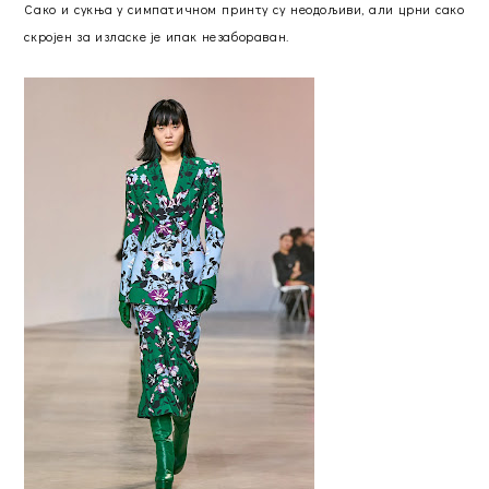
Сако и сукња у симпатичном принту су неодољиви, али црни сако
скројен за изласке је ипак незабораван.