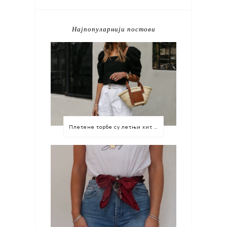
Најпопуларнији постови
Плетене торбе су летњи хит који морате имати