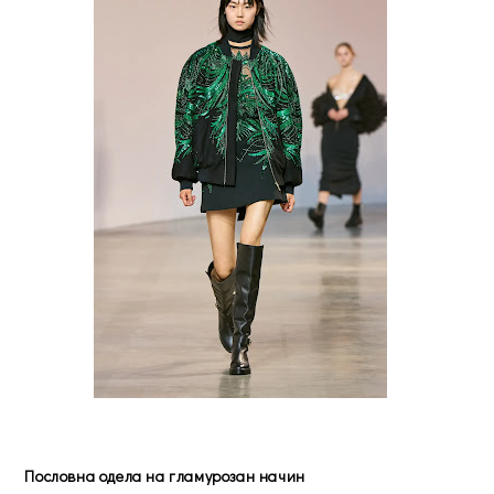
Пословна одела на гламурозан начин