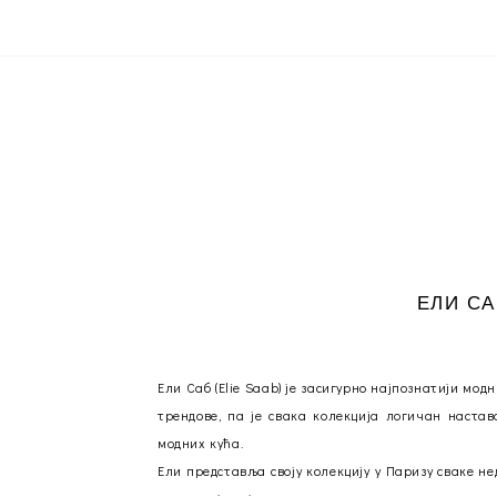
ЕЛИ СА
Ели Саб (Elie Saab) је засигурно најпознатији мо
трендове, па је свака колекција логичан настав
модних кућа.
Ели представља своју колекцију у Паризу сваке не