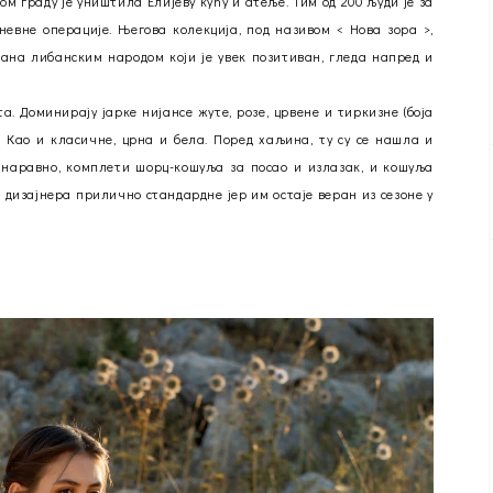
вом граду је уништила Елијеву кућу и атеље. Тим од 200 људи је за
невне операције. Његова колекција, под називом < Нова зора >,
ана либанским народом који је увек позитиван, гледа напред и
а. Доминирају јарке нијансе жуте, розе, црвене и тиркизне (боја
. Као и класичне, црна и бела. Поред хаљина, ту су се нашла и
ји наравно, комплети шорц-кошуља за посао и излазак, и кошуља
 дизајнера прилично стандардне јер им остаје веран из сезоне у