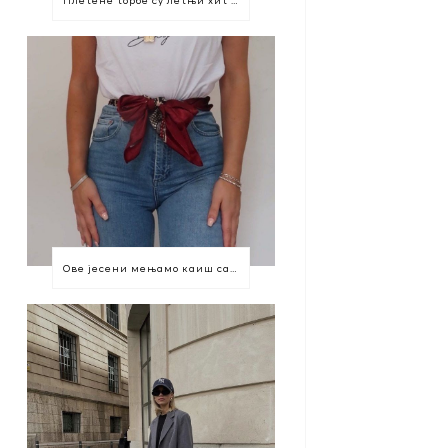
Ове јесени мењамо каиш са марамом