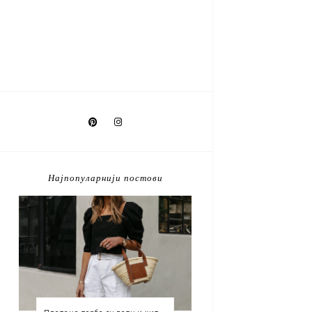
Најпопуларнији постови
Плетене торбе су летњи хит који морате имати