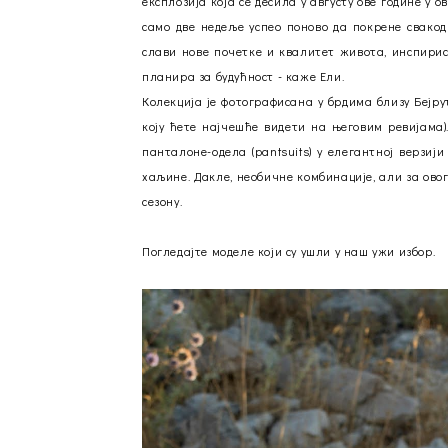
експлозија која се десила у августу ове године у о
само две недеље успео поново да покрене свакод
слави нове почетке и квалитет живота, инспирис
планира за будућност - каже Ели.
Колекција је фотографисана у брдима близу Бејрут
коју ћете најчешће видети на његовим ревијама)
панталоне-одела (pantsuits) у елегантној верзи
хаљине. Дакле, необичне комбинације, али за овог
сезону.
Погледајте моделе који су ушли у наш ужи избор.