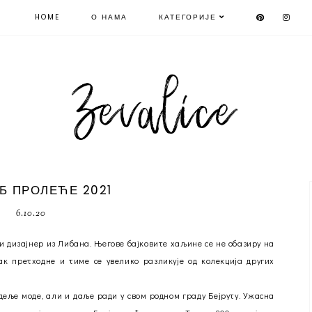
HOME
О НАМА
КАТЕГОРИЈЕ
Б ПРОЛЕЋЕ 2021
6.10.20
дни дизајнер из Либана. Његове бајковите хаљине се не обазиру на
ак претходне и тиме се увелико разликује од колекција других
деље моде, али и даље ради у свом родном граду Бејруту. Ужасна